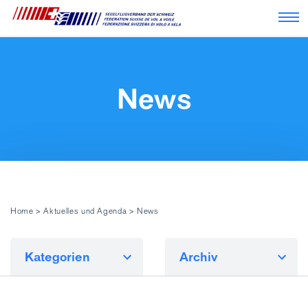
Nav
News
Home
>
Aktuelles und Agenda
>
News
Kategorien
Archiv