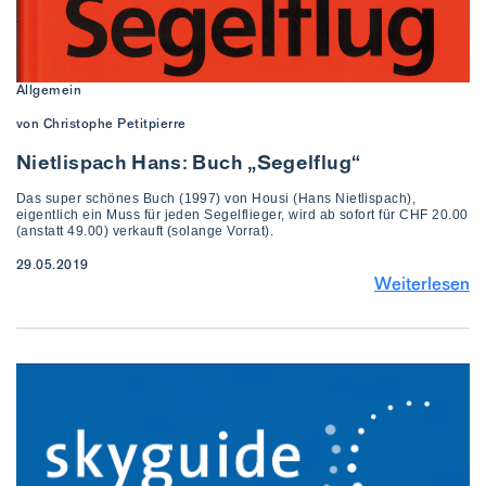
Allgemein
von Christophe Petitpierre
Nietlispach Hans: Buch „Segelflug“
Das super schönes Buch (1997) von Housi (Hans Nietlispach),
eigentlich ein Muss für jeden Segelflieger, wird ab sofort für CHF 20.00
(anstatt 49.00) verkauft (solange Vorrat).
29.05.2019
Weiterlesen