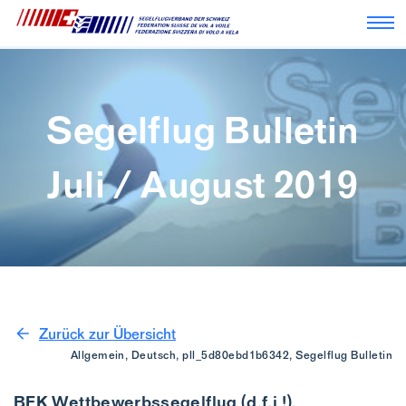
Nav
Segelflug Bulletin
Juli / August 2019
Zurück zur Übersicht
Allgemein, Deutsch, pll_5d80ebd1b6342, Segelflug Bulletin
BFK Wettbewerbssegelflug (d,f,i !),