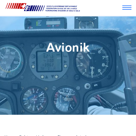
Navi
Avionik