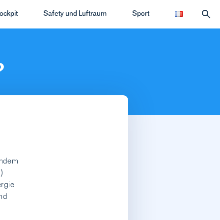
ockpit
Safety und Luftraum
Sport
?
indem
)
ergie
nd