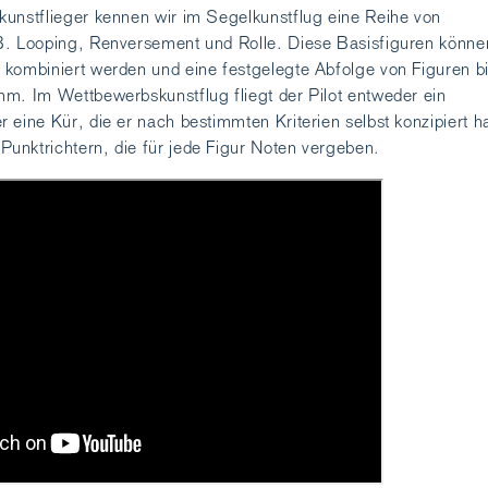
unstflieger kennen wir im Segelkunstflug eine Reihe von
B. Looping, Renversement und Rolle. Diese Basisfiguren könne
kombiniert werden und eine festgelegte Abfolge von Figuren b
m. Im Wettbewerbskunstflug fliegt der Pilot entweder ein
 eine Kür, die er nach bestimmten Kriterien selbst konzipiert ha
unktrichtern, die für jede Figur Noten vergeben.