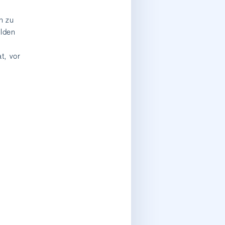
n zu
ilden
t, vor