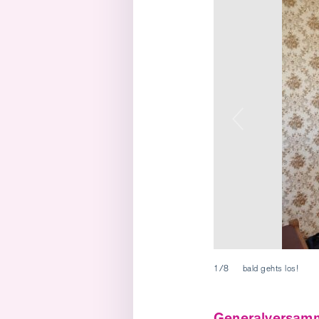
1/8
bald gehts los!
Generalversamm