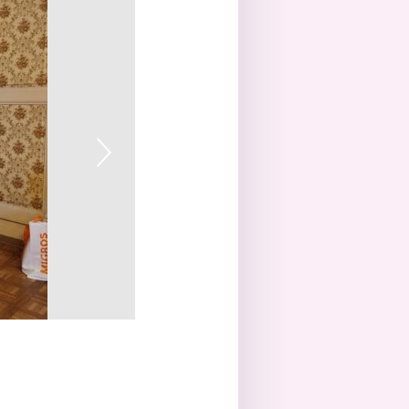
2/8
Manfred Hofmann stellt die Segelfluggruppe Gr