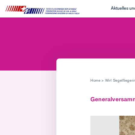
Aktuelles u
Home
>
Wir! Segelflieger
Generalversamml