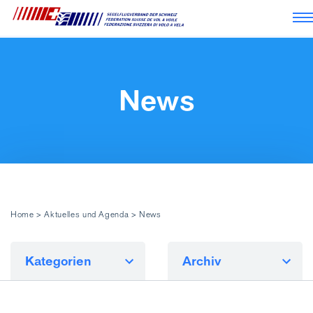
Na
News
Home
>
Aktuelles und Agenda
>
News
Kategorien
Archiv