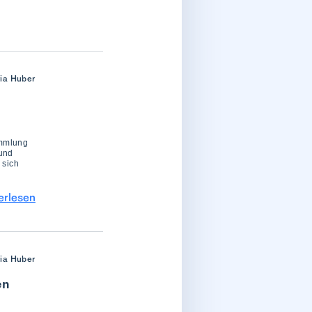
ria Huber
ammlung
 und
 sich
erlesen
ria Huber
en