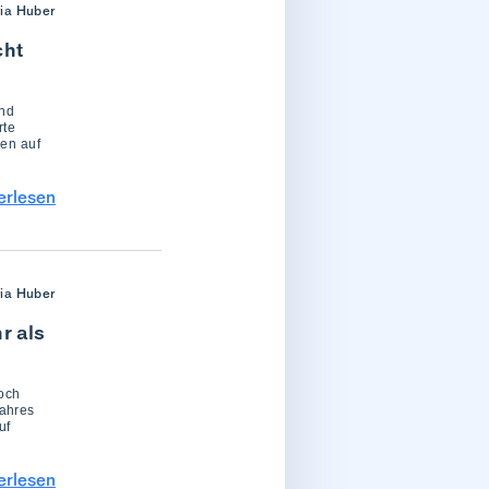
ria Huber
cht
und
rte
sen auf
erlesen
ria Huber
r als
noch
Jahres
uf
erlesen