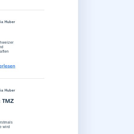
ria Huber
chweizer
nd
aften
erlesen
ria Huber
 « TMZ
rstmals
e wird