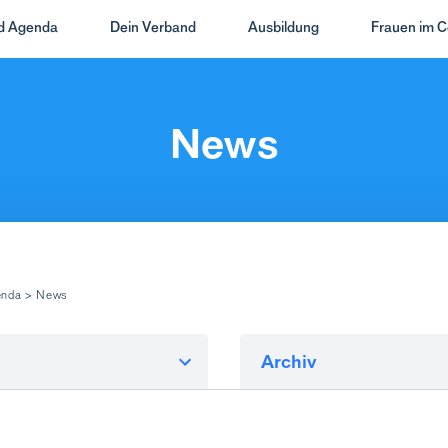
nd Agenda
Dein Verband
Ausbildung
Frauen im C
News
enda
>
News
Archiv