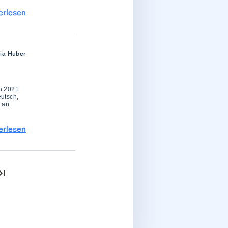
erlesen
ria Huber
on 2021
eutsch,
 an
erlesen