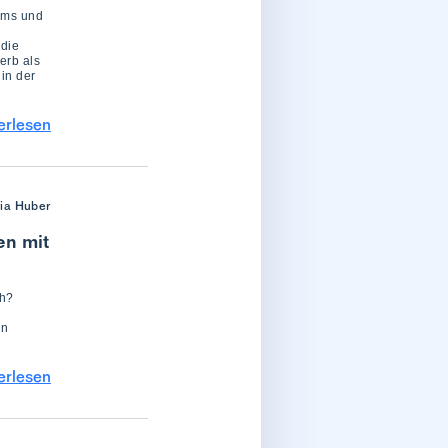
eams und
 die
erb als
 in der
erlesen
ria Huber
en mit
ch?
en
erlesen