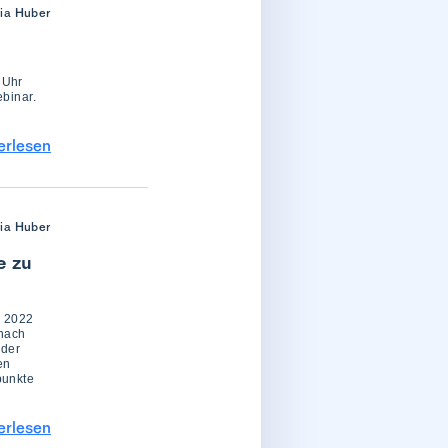
ria Huber
 Uhr
ebinar.
erlesen
ria Huber
e zu
z 2022
nach
 der
en
punkte
erlesen