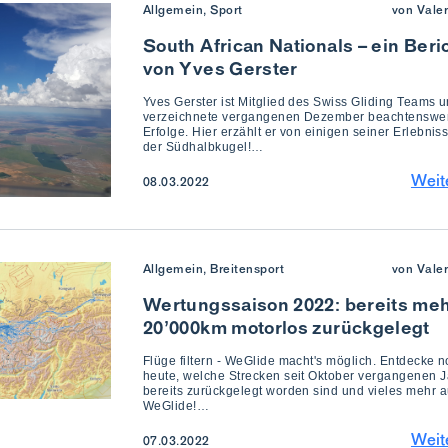
Allgemein, Sport
von Vale
South African Nationals – ein Beri
von Yves Gerster
Yves Gerster ist Mitglied des Swiss Gliding Teams 
verzeichnete vergangenen Dezember beachtenswe
Erfolge. Hier erzählt er von einigen seiner Erlebnis
der Südhalbkugel!…
Weit
08.03.2022
Allgemein, Breitensport
von Vale
Wertungssaison 2022: bereits meh
20’000km motorlos zurückgelegt
Flüge filtern - WeGlide macht's möglich. Entdecke 
heute, welche Strecken seit Oktober vergangenen 
bereits zurückgelegt worden sind und vieles mehr a
WeGlide!…
Weit
07.03.2022