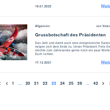
Weit
19.01.2022
Allgemein
von Vale
Grussbotschaft des Präsidenten
Das Jahr und damit auch eine ereignisreiche Sais
neigen sich dem Ende zu. Unser Präsident, Felix D
möchte zum Jahresende gerne noch ein paar Worte
Euch richten.
Weit
17.12.2021
1
…
20
21
22
23
24
25
26
…
42