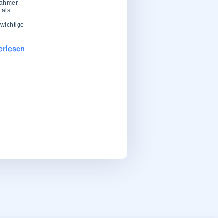
 nahmen
 als
 wichtige
erlesen