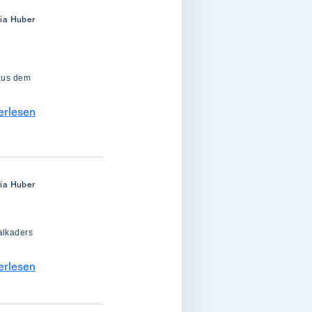
ria Huber
 aus dem
erlesen
ria Huber
1
alkaders
erlesen