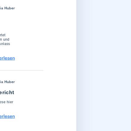
ria Huber
rtet
en und
Anlass
erlesen
ria Huber
ericht
ese hier
erlesen