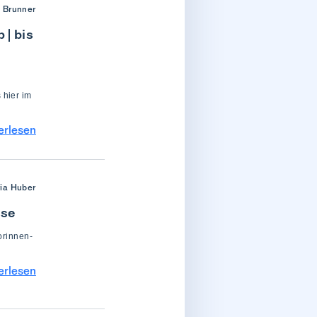
 Brunner
 | bis
 hier im
erlesen
ria Huber
sse
orinnen-
erlesen