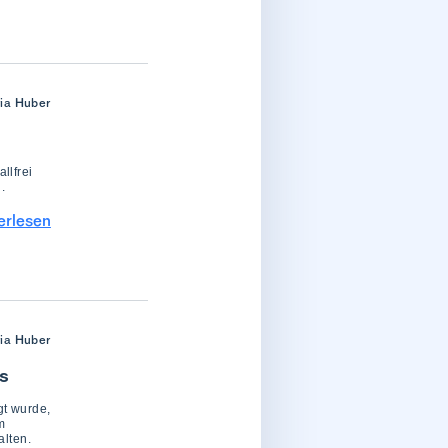
ria Huber
llfrei
.
erlesen
ria Huber
is
gt wurde,
m
alten.