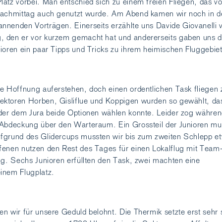
atz vorbei. Man entschied sich zu einem freien Fliegen, das v
Nachmittag auch genutzt wurde. Am Abend kamen wir noch in d
nnenden Vorträgen. Einerseits erzählte uns Davide Giovanelli 
 den er vor kurzem gemacht hat und andererseits gaben uns d
ioren ein paar Tipps und Tricks zu ihrem heimischen Fluggebiet
e Hoffnung auferstehen, doch einen ordentlichen Task fliegen 
ktoren Horben, Gisliflue und Koppigen wurden so gewählt, d
oder dem Jura beide Optionen wählen konnte. Leider zog währe
 Abdeckung über den Warteraum. Ein Grossteil der Junioren mu
fgrund des Glidercups mussten wir bis zum zweiten Schlepp e
fenen nutzen den Rest des Tages für einen Lokalflug mit Team
ng. Sechs Junioren erfüllten den Task, zwei machten eine
inem Flugplatz.
n wir für unsere Geduld belohnt. Die Thermik setzte erst sehr 