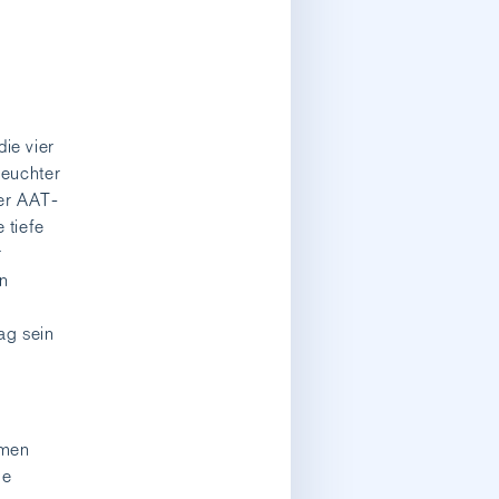
ie vier
feuchter
ger AAT-
 tiefe
r
en
ag sein
amen
ie