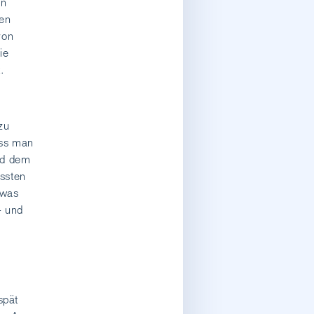
on
en
von
ie
.
zu
ass man
nd dem
ssten
twas
- und
spät