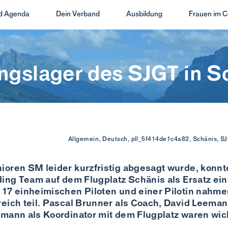
nd Agenda
Dein Verband
Ausbildung
Frauen im C
ingslager des SJGT in S
Allgemein, Deutsch, pll_5f414de1c4a82, Schänis, SJ
ioren SM leider kurzfristig abgesagt wurde, konn
ding Team auf dem Flugplatz Schänis als Ersatz ein
 17 einheimischen Piloten und einer Pilotin nahme
eich teil. Pascal Brunner als Coach, David Leeman
imann als Koordinator mit dem Flugplatz waren wic