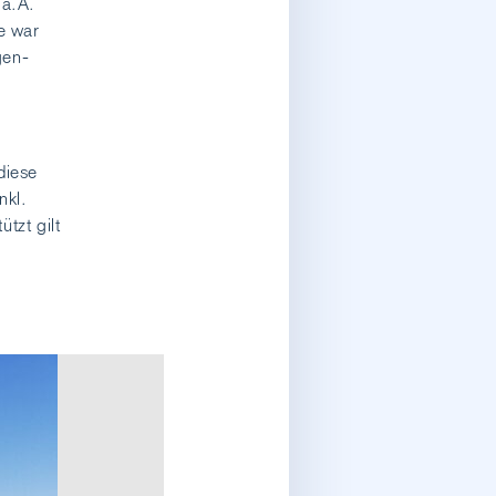
 a.A.
e war
gen-
diese
nkl.
tzt gilt