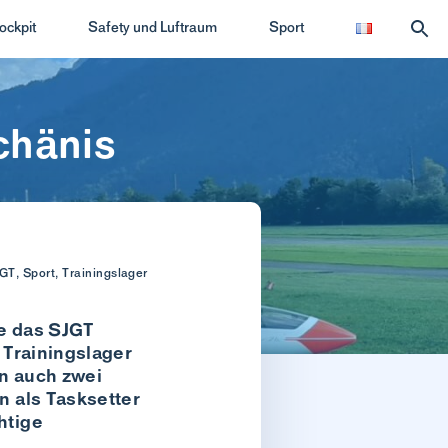
ockpit
Safety und Luftraum
Sport
chänis
GT, Sport, Trainingslager
te das SJGT
 Trainingslager
n auch zwei
n als Tasksetter
htige