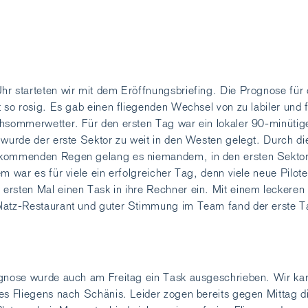
r starteten wir mit dem Eröffnungsbriefing. Die Prognose für d
t so rosig. Es gab einen fliegenden Wechsel von zu labiler und 
chsommerwetter. Für den ersten Tag war ein lokaler 90-minüti
 wurde der erste Sektor zu weit in den Westen gelegt. Durch die
nkommenden Regen gelang es niemandem, in den ersten Sekto
m war es für viele ein erfolgreicher Tag, denn viele neue Pilot
rsten Mal einen Task in ihre Rechner ein. Mit einem leckeren
latz-Restaurant und guter Stimmung im Team fand der erste T
ognose wurde auch am Freitag ein Task ausgeschrieben. Wir k
es Fliegens nach Schänis. Leider zogen bereits gegen Mittag d