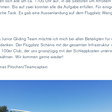
n sich alle um ca. 1700 Uhr auf, in die Sektoren um Affoltern
men. Bis auf zwei konnten alle die Aufgabe erfüllen. Für einig
reiche Task. Es gab eine Aussenlandung auf dem Flugplatz Wan
unior Gliding Team möchte ich mich bei allen Beteiligten für 
edanken. Der Flugplatz Schänis mit der gesamten Infrastruktur i
 100er Club, der uns grosszügig mit den Schleppkosten unterstü
 erwähnen. Wir kommen gerne wieder!
Jonas Pitschen/Teamcaptain