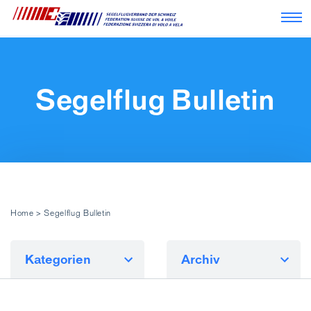
Nav
Segelflug Bulletin
Home
>
Segelflug Bulletin
Kategorien
Archiv