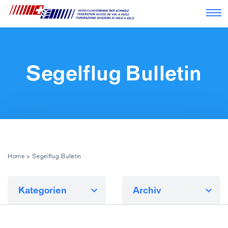
Nav
Segelflug Bulletin
Home
>
Segelflug Bulletin
Kategorien
Archiv