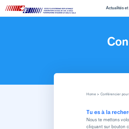
Actualités e
Con
Home
>
Conférencier pour
Tu es à la reche
Nous te mettons volo
cliquant sur bouton