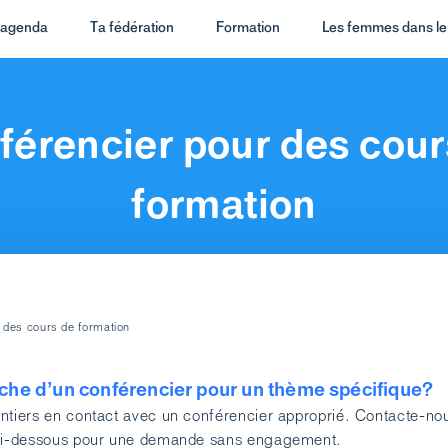
t agenda
Ta fédération
Formation
Les femmes dans le 
férencier pour des cour
formation
 des cours de formation
rche d’un conférencier pour un thème spécifique?
ntiers en contact avec un conférencier approprié. Contacte-no
 ci-dessous pour une demande sans engagement.