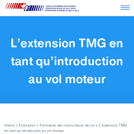
Navi
L’extension TMG en
tant qu’introduction
au vol moteur
Home
>
Formation
>
Formation des instructeurs de vol
>
L’extension TMG
en tant qu’introduction au vol moteur