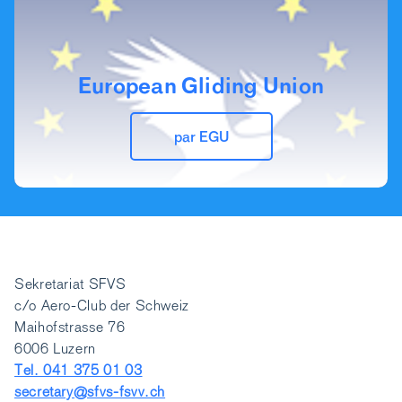
European Gliding Union
par EGU
Sekretariat SFVS
c/o Aero-Club der Schweiz
Maihofstrasse 76
6006 Luzern
Tel. 041 375 01 03
secretary@sfvs-fsvv.ch