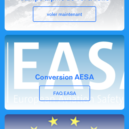
voler maintenant
Conversion AESA
FAQ EASA