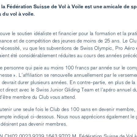
 la Fédération Suisse de Vol à Voile est une amicale de s
 du vol à voile.
ouve le soutien idéaliste et financier pour la formation et la pra
rmance et de compétition des jeunes de moins de 25 ans. Le Cl
nécessité, vu que les subventions de Swiss Olympic, Pro Aéro 
avaient été considérablement réduites au cours des années précé
e personne qui paie au moins 100 francs par année sur le com
nesse ». L’affiliation se renouvelle annuellement par le verseme
t devrait durer plusieurs années. En contre-partie, en plus de la
act direct avec le Swiss Junior Gliding Team et l’apéro annuel d
d’être membre du Club vous attend.
outenir une seule fois le Club des 100 sans en devenir membre, 
e compte indiqué ci-dessous. Nous nous apprécions également le
 désirent pas devenir membres.
AN CH02 0023 9239 1643 9702 M, Fédération Suisse de Vol à 