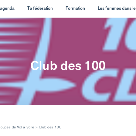
t agenda
Ta fédération
Formation
Les femmes dans le 
Club des 100
oupes de Vol à Voile
>
Club des 100