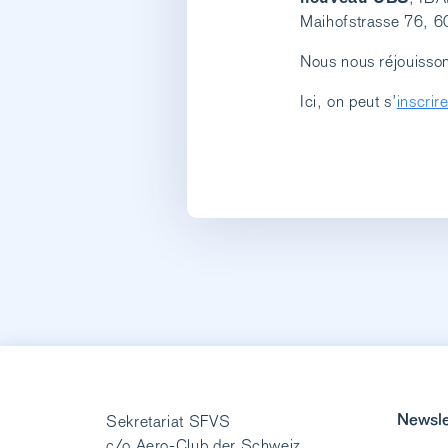
Maihofstrasse 76, 
Nous nous réjouisson
Ici, on peut s’
inscrir
Newsle
Sekretariat SFVS
c/o Aero-Club der Schweiz