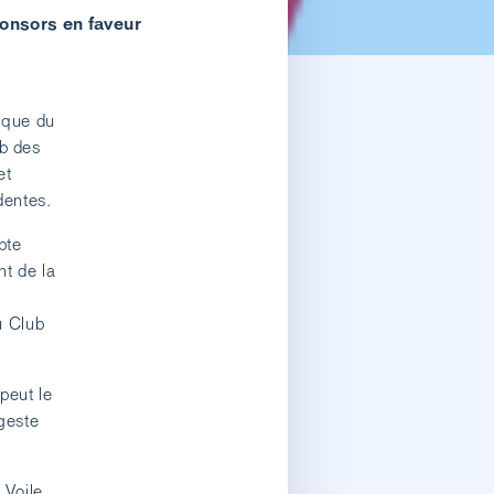
ponsors en faveur
tique du
ub des
et
dentes.
pte
nt de la
u Club
peut le
 geste
Voile,