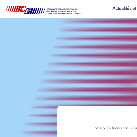
Actualités e
Home
>
Ta fédération
>
Gr