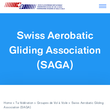
Navi
Swiss Aerobatic
Gliding Association
(SAGA)
Home
>
Ta fédération
>
Groupes de Vol à Voile
>
Swiss Aerobatic Gliding
Association (SAGA)