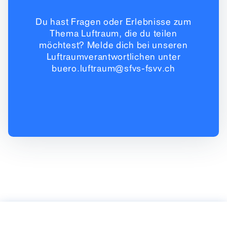
Du hast Fragen oder Erlebnisse zum
Thema Luftraum, die du teilen
möchtest? Melde dich bei unseren
Luftraumverantwortlichen unter
buero.luftraum@sfvs-fsvv.ch