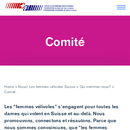
Navi
Comité
Home
>
Nous! Les femmes vélivoles Suisse
>
Qui sommes-nous?
>
Comité
Les "femmes vélivoles" s'engagent pour toutes les
dames qui volent en Suisse et au-delà. Nous
promouvons, connectons et résautons. Parce que
nous sommes convaincues, que "les femmes