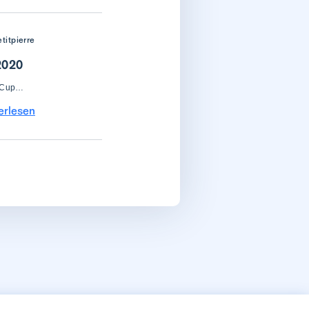
titpierre
2020
e Cup…
erlesen