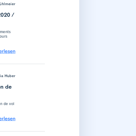
ühlmeier
2020 /
ements
cours
erlesen
ria Huber
on de
on de vol
erlesen