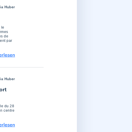
ria Huber
 le
hémes
es de
ment par
erlesen
ria Huber
ort
ile du 28
un centre
erlesen