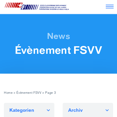
Nav
Évènement FSVV
Home
>
Évènement FSVV
>
Page 3
Kategorien
Archiv