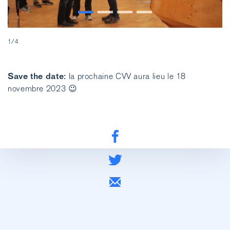
1/4
2/
Save the date:
la prochaine CVV aura lieu le 18
novembre 2023 😉