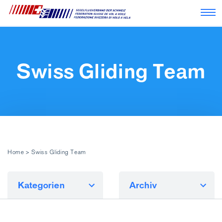
Nav
Swiss Gliding Team
Home
>
Swiss Gliding Team
Kategorien
Archiv