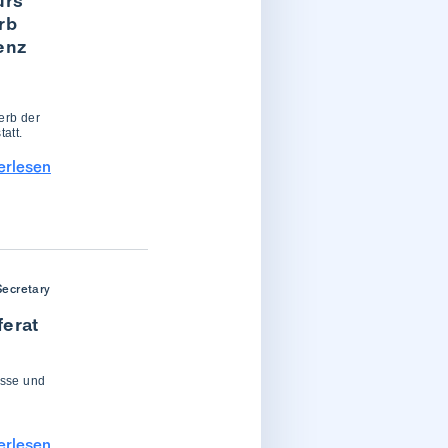
urs
rb
enz
erb der
att.
erlesen
Secretary
ferat
isse und
erlesen