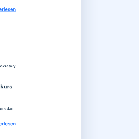
erlesen
Secretary
skurs
Samedan
erlesen