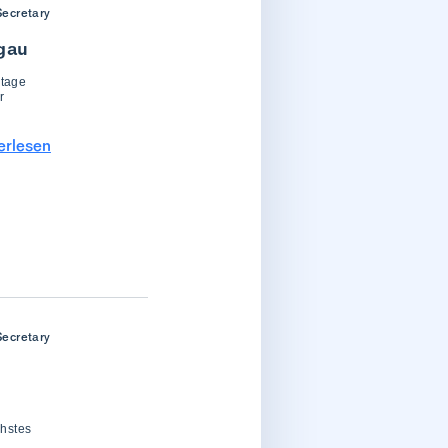
Secretary
gau
gtage
r
erlesen
Secretary
chstes