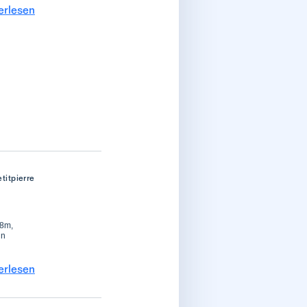
erlesen
titpierre
18m,
in
erlesen