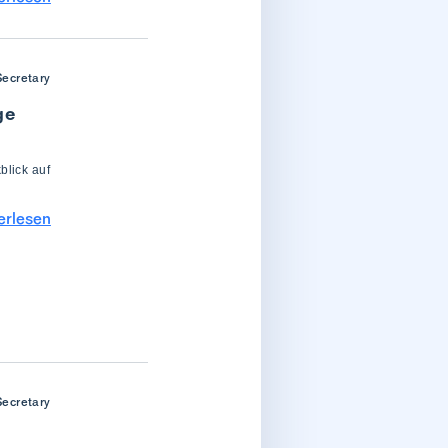
Secretary
ge
blick auf
erlesen
Secretary