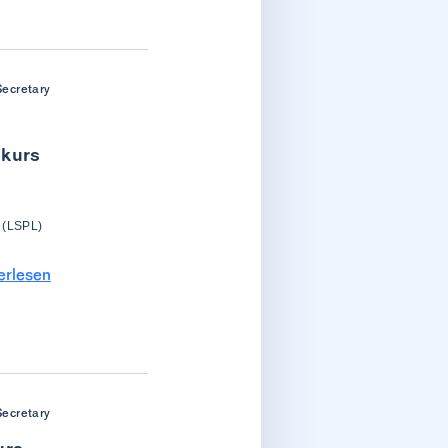
Secretary
skurs
 (LSPL)
erlesen
Secretary