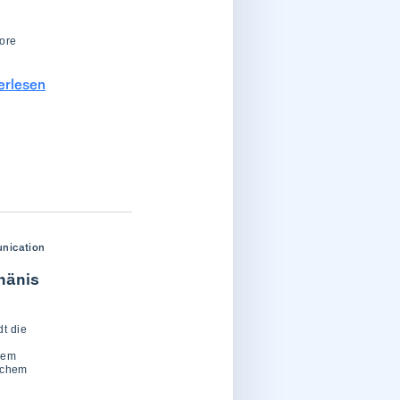
tore
erlesen
nication
hänis
dt die
dem
ichem