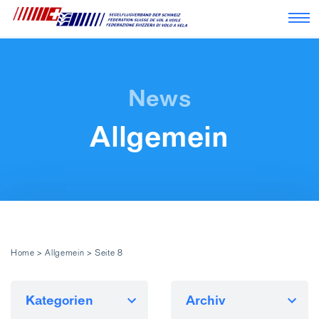
Nav
Allgemein
Home
>
Allgemein
>
Seite 8
Kategorien
Archiv