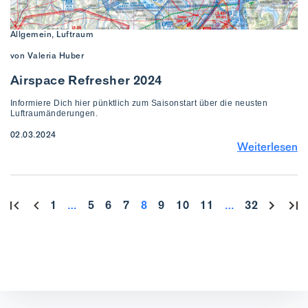
Allgemein, Luftraum
von Valeria Huber
Airspace Refresher 2024
Informiere Dich hier pünktlich zum Saisonstart über die neusten
Luftraumänderungen.
02.03.2024
Weiterlesen
1
…
5
6
7
8
9
10
11
…
32