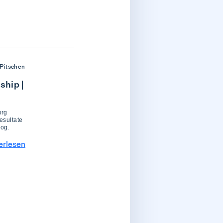
Pitschen
ship |
org
esultate
log.
erlesen