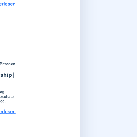
erlesen
Pitschen
ship |
org
esultate
log.
erlesen