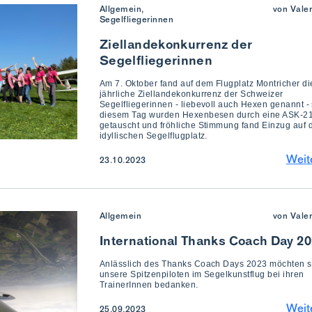
Allgemein,
von Vale
Segelfliegerinnen
Ziellandekonkurrenz der
Segelfliegerinnen
Am 7. Oktober fand auf dem Flugplatz Montricher di
jährliche Ziellandekonkurrenz der Schweizer
Segelfliegerinnen - liebevoll auch Hexen genannt - s
diesem Tag wurden Hexenbesen durch eine ASK-2
getauscht und fröhliche Stimmung fand Einzug auf
idyllischen Segelflugplatz.
Weit
23.10.2023
Allgemein
von Vale
International Thanks Coach Day 2
Anlässlich des Thanks Coach Days 2023 möchten s
unsere Spitzenpiloten im Segelkunstflug bei ihren
TrainerInnen bedanken.
Weit
25.09.2023