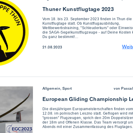
Thuner Kunstflugtage 2023
Vom 18. bis 23. September 2023 finden in Thun die
Kunstflugtage statt. Ob Kunstflugausbildung,
Wettbewerbstraining, "Schleuderkurs" oder Einweis
die SAGA-Segelkunstflugzeuge - auf Deine Kosten
Du ganz bestimmt!…
Weit
21.08.2023
Allgemein, Sport
von Pascal
European Gliding Championship L
Die diesjährigen Europameisterschaften finden vom
12.08. im polnischen Leszno statt. Geflogen wird mi
"grossen" Flugzeugen, sprich den 20m Doppelsitze
der 18m und Offenen Klasse. Das Team versorgt uns
Abends mit einer Zusammenfassung des Flugtages.