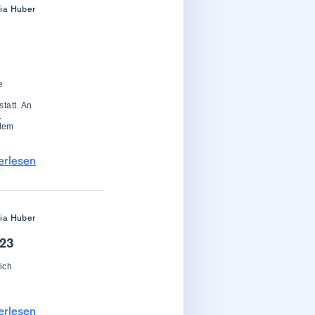
ria Huber
e
tatt. An
1
 dem
erlesen
ria Huber
023
ich
erlesen