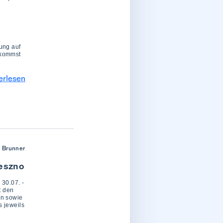
ung auf
 kommst
erlesen
 Brunner
eszno
 30.07. -
t den
rn sowie
 jeweils