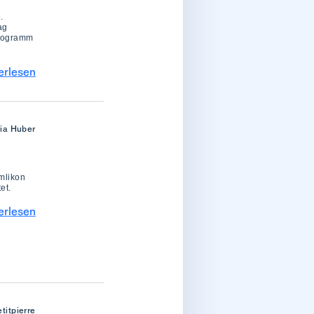
.
ag
Programm
erlesen
ria Huber
Amlikon
et.
erlesen
titpierre