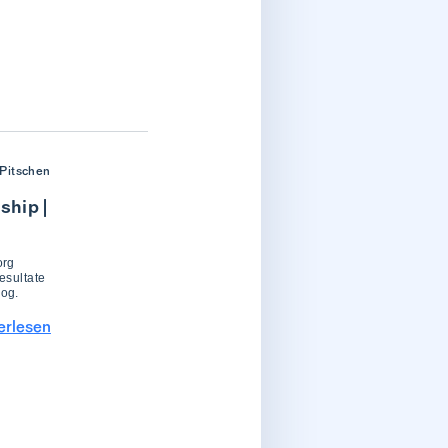
Pitschen
ship |
org
esultate
log.
erlesen