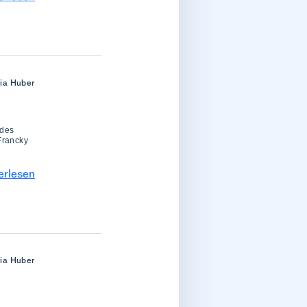
ria Huber
 des
Francky
erlesen
ria Huber