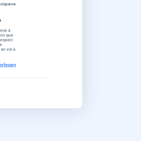
titpierre
e
onne à
tion que
respect
de
 en vol à
erlesen