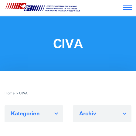
Nav
CIVA
Home
>
CIVA
Kategorien
Archiv