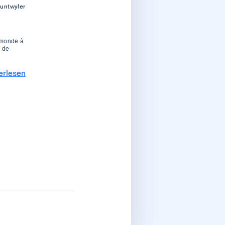
untwyler
 monde à
e de
erlesen