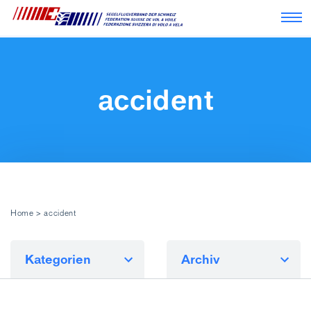
Nav
accident
Home
>
accident
Kategorien
Archiv