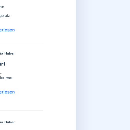
rne
gplatz
erlesen
ria Huber
rt
-
ier, wer
erlesen
ria Huber