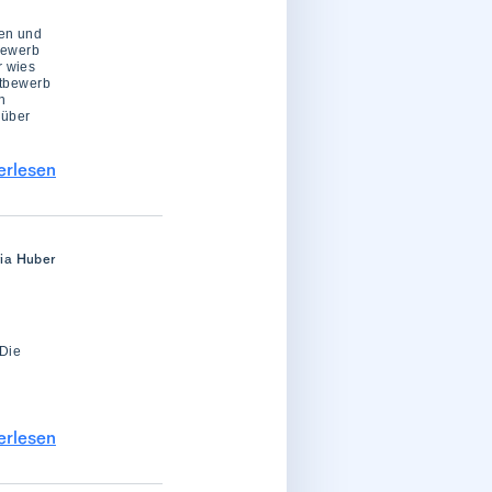
nen und
tbewerb
r wies
ttbewerb
n
 über
erlesen
ria Huber
Die
erlesen