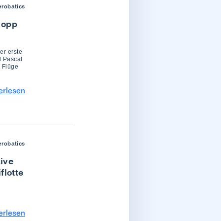
erobatics
Hopp
er erste
d Pascal
n Flüge
erlesen
erobatics
ive
flotte
erlesen