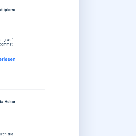
titpierre
ung auf
 kommst
erlesen
ria Huber
urch die