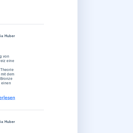
ria Huber
ng von
eiz eine
 Theorie
 mit dem
 Bronze
r einen
erlesen
ria Huber