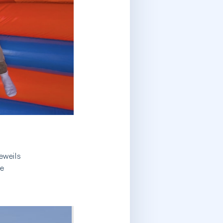
eweils
ie