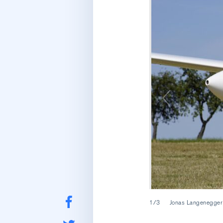
1/3
Jonas Langenegger i