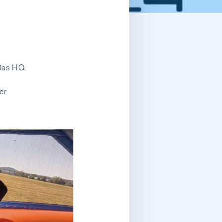
 Das HQ
er