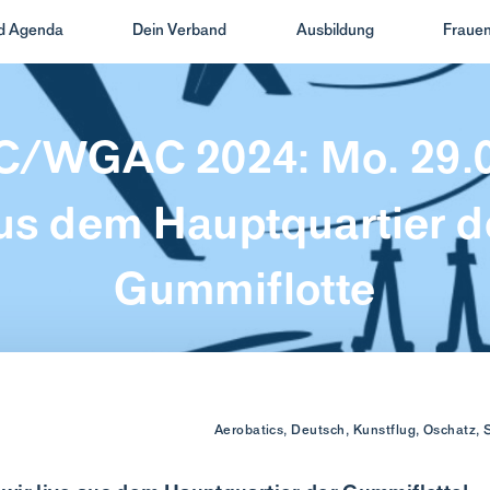
nd Agenda
Dein Verband
Ausbildung
Frauen
WGAC 2024: Mo. 29.07
us dem Hauptquartier d
Gummiflotte
Aerobatics, Deutsch, Kunstflug, Oschatz