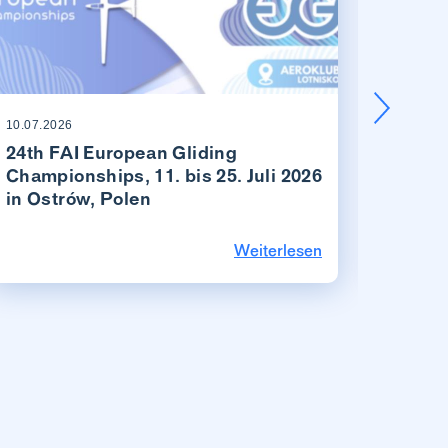
10.07.2026
03.06.20
24th FAI European Gliding
Beric
Championships, 11. bis 25. Juli 2026
Amlik
in Ostrów, Polen
Weiterlesen