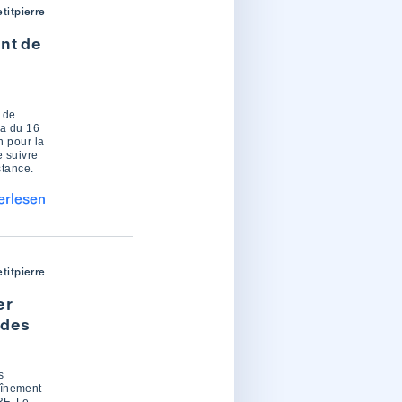
titpierre
ent de
 de
ra du 16
n pour la
e suivre
stance.
erlesen
titpierre
er
 des
s
aînement