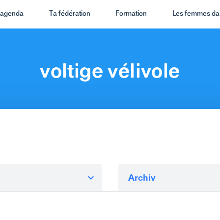
t agenda
Ta fédération
Formation
Les femmes dan
voltige vélivole
Archiv