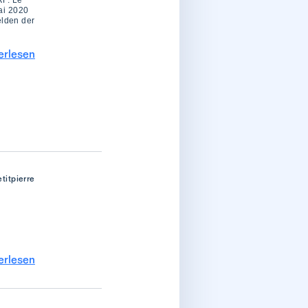
RF. Le
mai 2020
elden der
erlesen
titpierre
erlesen