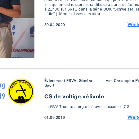
pour la classe Unlimited par une équipe TV de la S
film qui en est ressorti sera diffusé à partir du 1er 
à 21h00 sur SRF1 dans la série DOK "Schweizer H
Lüfte" (Héros suisses des airs).
Weit
30.04.2020
Évènement FSVV, Général,
von Christophe Pe
Sport
CS de voltige vélivole
Le GVV Thoune a organisé avec succès ce CS…
Weit
01.09.2019