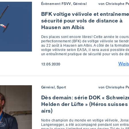
Évènement FSVV, Général
von Christophe Pe
BFK voltige vélivole et entraînem
sécurité pour vols de distance à
Hausen am Albis
Des places sont encore libres! Cette année le cours
perfectionnement (BFK) de voltige vélivole se tiend
au 22 août à Hausen am Albis. A côté de la formatio
votige vélivole selon EASA, il sera aussi possible d
un entraînment pratique de sécurité pour vols de di
Weit
12.05.2020
Général, Sport
von Christophe Pe
Dès demain: série DOK « Schweiz
Helden der Lüfte » (Héros suisses
airs)
Notre champion du monde en voltige vélivole, Jona
Langenegger, a été accompagné pendant son entr