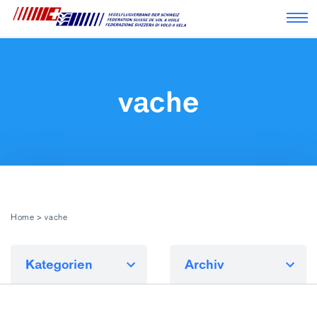
Nav
vache
Home
>
vache
Kategorien
Archiv