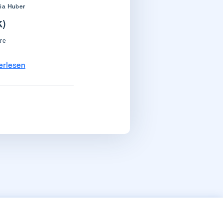
ria Huber
K)
tre
erlesen