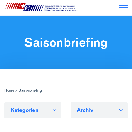
Nav
Saisonbriefing
Home
>
Saisonbriefing
Kategorien
Archiv