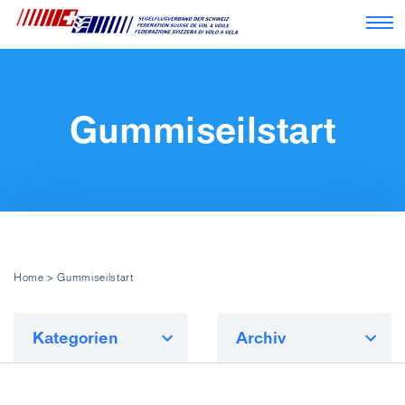
Nav
Gummiseilstart
Home
>
Gummiseilstart
Kategorien
Archiv