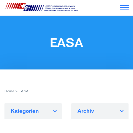
Nav
EASA
Home
>
EASA
Kategorien
Archiv