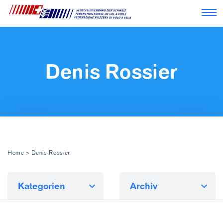
Nav
Denis Rossier
Home
>
Denis Rossier
Kategorien
Archiv