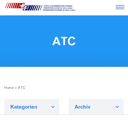
Nav
ATC
Home
>
ATC
Kategorien
Archiv