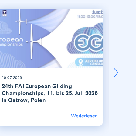
10.07.2026
03.06.20
24th FAI European Gliding
Beric
Championships, 11. bis 25. Juli 2026
Amlik
in Ostrów, Polen
Weiterlesen