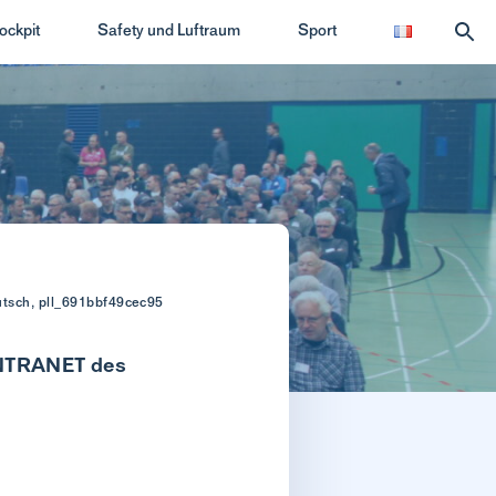
ockpit
Safety und Luftraum
Sport
utsch, pll_691bbf49cec95
 INTRANET des