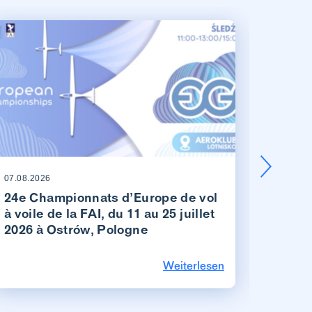
07.08.2026
07.08.20
24e Championnats d’Europe de vol
Les v
à voile de la FAI, du 11 au 25 juillet
suisse
2026 à Ostrów, Pologne
Schän
Weiterlesen