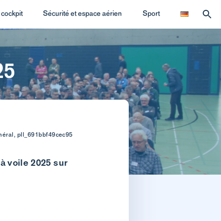
cockpit
Sécurité et espace aérien
Sport
25
néral, pll_691bbf49cec95
à voile 2025 sur