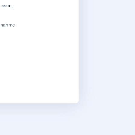
ussen,
ilnahme