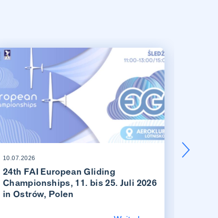
10.07.2026
03.06.20
24th FAI European Gliding
Beric
Championships, 11. bis 25. Juli 2026
Amlik
in Ostrów, Polen