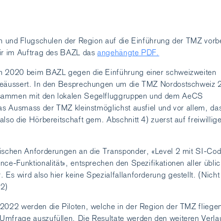
en und Flugschulen der Region auf die Einführung der TMZ vorb
wir im Auftrag des BAZL das
angehängte PDF.
m 2020 beim BAZL gegen die Einführung einer schweizweiten
geäussert. In den Besprechungen um die TMZ Nordostschweiz
sammen mit den lokalen Segelfluggruppen und dem AeCS
das Ausmass der TMZ kleinstmöglichst ausfiel und vor allem, da
lso die Hörbereitschaft gem. Abschnitt 4) zuerst auf freiwillig
nischen Anforderungen an die Transponder, «Level 2 mit SI-Co
nce-Funktionalität», entsprechen den Spezifikationen aller übli
Es wird also hier keine Spezialfallanforderung gestellt. (Nicht
 2)
 2022 werden die Piloten, welche in der Region der TMZ fliege
Umfrage auszufüllen. Die Resultate werden den weiteren Verla