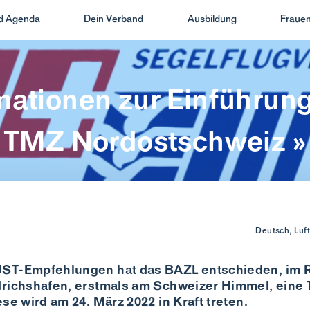
nd Agenda
Dein Verband
Ausbildung
Frauen
mationen zur Einführung
TMZ Nordostschweiz »
Deutsch, Luf
UST-Empfehlungen hat das BAZL entschieden, im
drichshafen, erstmals am Schweizer Himmel, eine
ese wird am 24. März 2022 in Kraft treten.