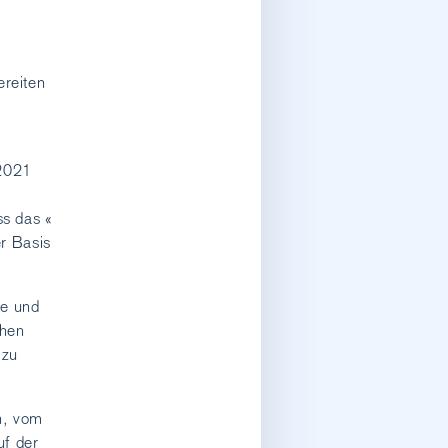
ereiten
 2021
ss das «
er Basis
de und
chen
 zu
n, vom
uf der