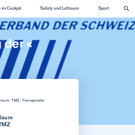
 im Cockpit
Safety und Luftraum
Sport
 der «
traum, TMZ, Transponder
 Raum
 TMZ