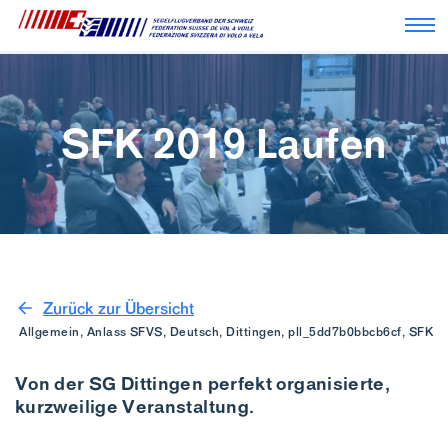
Nav
SFK 2019 Laufen
Zurück zur Übersicht
Allgemein, Anlass SFVS, Deutsch, Dittingen, pll_5dd7b0bbcb6cf, SFK
Von der SG Dittingen perfekt organisierte,
kurzweilige Veranstaltung.