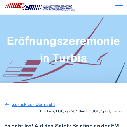
Nav
Eröfnungszeremonie
in Turbia
Zurück zur Übersicht
Deutsch, EGC, egc2019turbia, SGT, Sport, Turbia
Es geht los! Auf das Safety Briefing an der EM