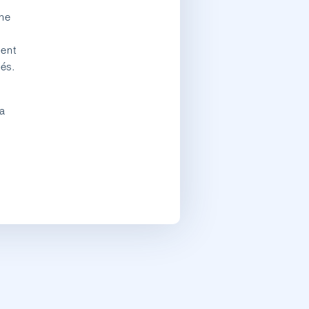
che
ment
més.
la