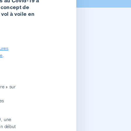
s au Covid-19 à
« concept de
 vol à voile en
ures
se
.
re » sur
es
0, une
un début