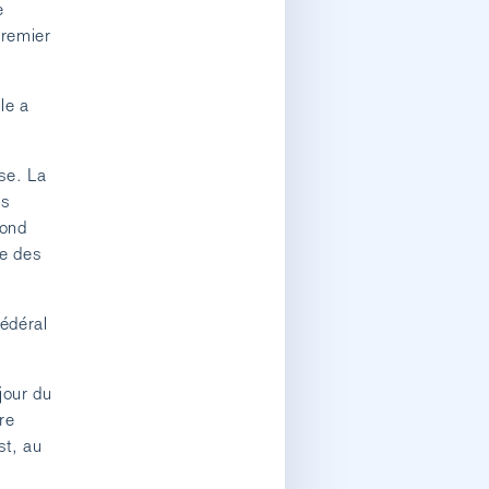
e
premier
le a
sse. La
es
fond
re des
Fédéral
jour du
re
st, au