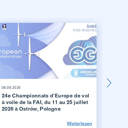
08.08.2026
08.08.20
24e Championnats d’Europe de vol
Les v
à voile de la FAI, du 11 au 25 juillet
suisse
2026 à Ostrów, Pologne
Schän
Weiterlesen