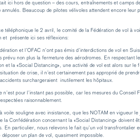
était ici hors de question – des cours, entraînements et camps d
e annulés. Beaucoup de pilotes vélivoles attendent encore leur 
 téléphonique le 2 avril, le comité de la Fédération de vol à voi
n et présente ici ses réflexions:
dération et l’OFAC n’ont pas émis d’interdictions de vol en Sui
s prévu non plus la fermeture des aérodromes. En respectant l
 et la «Social Distancing», une activité de vol est alors sur le 
situation de crise, il n’est certainement pas approprié de prend
s accidents surchargeraient inutilement les hôpitaux.
ge n’est pour l’instant pas possible, car les mesures du Conseil 
 respectées raisonnablement.
 à voile souligne avec insistance, que les NOTAM en vigueur le 
 de la Confédération concernant la «Social Distancing» doivent êt
. En particulier, nous relevons le fait qu’un vol transfrontalier e
de déposer un plan de vol, quasiment impossible.