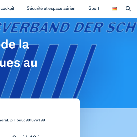
cockpit
Sécurité et espace aérien
Sport
de la
dues au
néral, pll_5e8c90f87a199