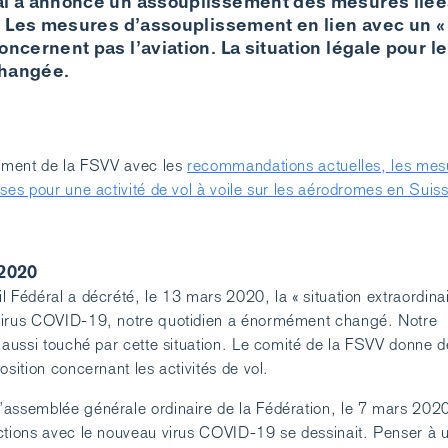
al a annoncé un assouplissement des mesures liée
il. Les mesures d’assouplissement en lien avec un 
oncernent pas l’aviation. La situation légale pour le
changée.
cument de la FSVV avec les
recommandations actuelles, les mes
ses pour une activité de vol à voile sur les aérodromes en Suis
 2020
 Fédéral a décrété, le 13 mars 2020, la « situation extraordinai
virus COVID-19, notre quotidien a énormément changé. Notre
t aussi touché par cette situation. Le comité de la FSVV donne d
osition concernant les activités de vol.
assemblée générale ordinaire de la Fédération, le 7 mars 202
ctions avec le nouveau virus COVID-19 se dessinait. Penser à 