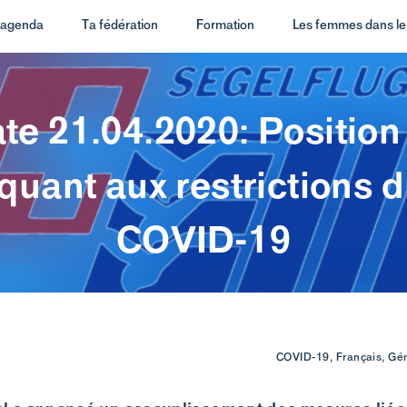
t agenda
Ta fédération
Formation
Les femmes dans le 
te 21.04.2020: Position 
uant aux restrictions 
COVID-19
COVID-19, Français, Gé