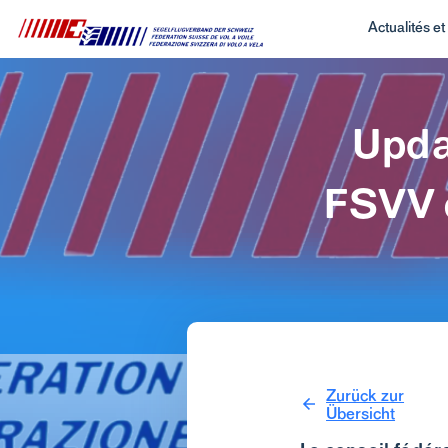
Actualités e
Upda
FSVV q
Zurück zur
Übersicht