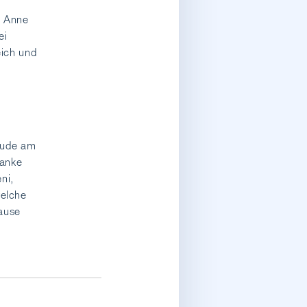
d Anne
ei
eich und
u
eude am
danke
ni,
welche
ause