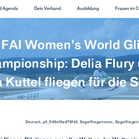
nd Agenda
Dein Verband
Ausbildung
Frauen im C
 FAI Women’s World Gl
mpionship: Delia Flury
 Kuttel fliegen für die 
Deutsch, pll_649ef6ed78fd4, Segelfliegerinnen, Segelflieg