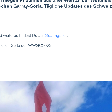
li fliegen Pilotinnen aus aller Welt an der Weltmei
schen Garray-Soria. Tägliche Updates des Schweiz
d weiteres findest Du auf
Soaringspot
.
fiziellen Seite der WWGC2023.