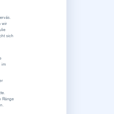
ervás.
 wir
lie
cht sich
e
» im
er
tte.
en Ränge
in.