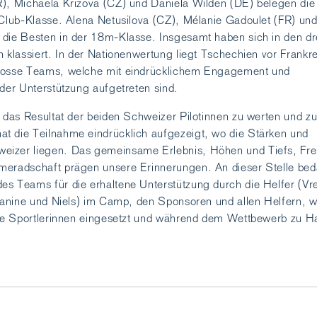
R), Michaela Krizova (CZ) und Daniela Wilden (DE) belegen die
 Club-Klasse. Alena Netusilova (CZ), Mélanie Gadoulet (FR) un
die Besten in der 18m-Klasse. Insgesamt haben sich in den dr
n klassiert. In der Nationenwertung liegt Tschechien vor Frankr
rosse Teams, welche mit eindrücklichem Engagement und
nder Unterstützung aufgetreten sind.
t das Resultat der beiden Schweizer Pilotinnen zu werten und z
t die Teilnahme eindrücklich aufgezeigt, wo die Stärken und
eizer liegen. Das gemeinsame Erlebnis, Höhen und Tiefs, Fr
meradschaft prägen unsere Erinnerungen. An dieser Stelle be
s Teams für die erhaltene Unterstützung durch die Helfer (Vre
 Janine und Niels) im Camp, den Sponsoren und allen Helfern, 
 die Sportlerinnen eingesetzt und während dem Wettbewerb zu H