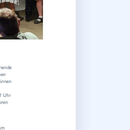
ohende
sen
tinnen
21 Uhr
oren
 am