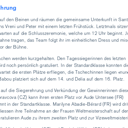
rehrung
 auf den Beinen und räumen die gemeinsame Unterkunft in Sant
 Vreni und Peter mit einem letzten Frühstück. Letztmals sitzen
arten auf die Schlusszeremonie, welche um 12 Uhr beginnt. Ju
ahne tragen, das Team folgt ihr im einheitlichen Dress und mis
vor der Bühne.
rachen werden kurzgehalten. Den Tagessiegerinnen des letzten
d noch persönlich gratuliert. In der Standardklasse konnten di
artet die ersten Plätze erfliegen, die Tschechinnen liegen «nur
 Babou platziert sich auf dem 14. und Delia auf dem 16. Platz.
 auf die Siegerehrung und Verkündung der Gewinnerinnen dies
cova (CZ) kann ihren ersten Platz vor Aude Untersee (FR)
nnt in der Standartklasse. Marilyne Abadie-Bérard (FR) wird dri
liessen ihre Teilnahme an der Frauen Weltmeisterschaft auf d
atulieren Aude zu ihrem zweiten Platz und zur Vizeweltmeister