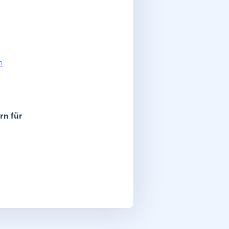
n
rn für