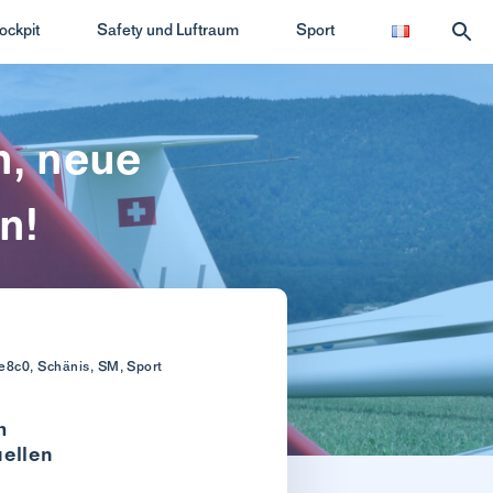
ockpit
Safety und Luftraum
Sport
n, neue
n!
e8c0, Schänis, SM, Sport
m
uellen