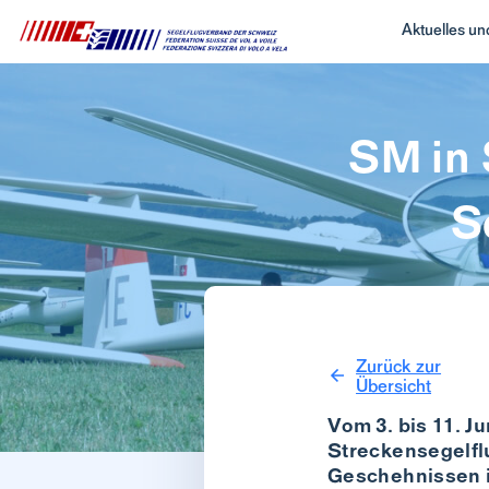
Aktuelles u
SM in 
S
Zurück zur
Übersicht
Vom 3. bis 11. J
Streckensegelflu
Geschehnissen i