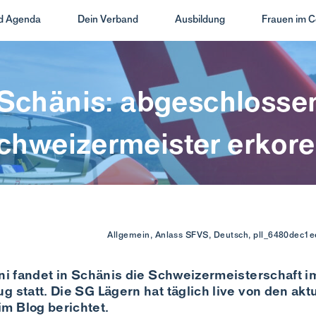
nd Agenda
Dein Verband
Ausbildung
Frauen im C
Schänis: abgeschlosse
chweizermeister erkore
Allgemein, Anlass SFVS, Deutsch, pll_6480dec1e
uni fandet in Schänis die Schweizermeisterschaft i
g statt. Die SG Lägern hat täglich live von den akt
m Blog berichtet.