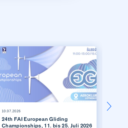
10.07.2026
03.06.20
24th FAI European Gliding
Beric
Championships, 11. bis 25. Juli 2026
Amlik