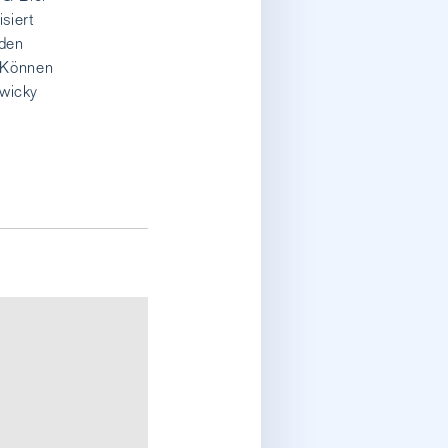
siert
nden
d Können
Zwicky