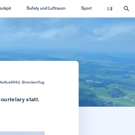
ockpit
Safety und Luftraum
Sport
g
404a6ce904d, Streckenflug
urtelary statt.