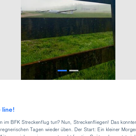
 line!
n im BFK Streckenflug tun? Nun, Streckenfliegen! Das konnten
 regnerischen Tagen wieder üben. Der Start: Ein kleiner Morge