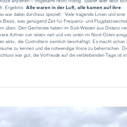
ütze anziehen – insgesamt recht frostig. Später aber setzt sich
Alle waren in der Luft, alle kamen auf ihre
h. Ergebnis:
eo war dabei durchaus speziell: Viele tragende Linien und eine
e Basis, was genügend Zeit für Frequenz- und Flugplatzwechse
zum üben. Den Genfersee haben im Süd-Westen aus Distanz vie
ere Airliner von relativ nah und von unten im Nord-Osten einig
 aktiv, die Controllerin ziemlich beschäftigt. Es macht schon 
träume zu kennen und die notwendige Voice zu beherrschen. Di
luss war gut, die Vorfreude auf die verbleibenden Tage ist int