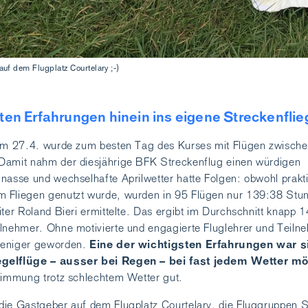
auf dem Flugplatz Courtelary ;-)
guten Erfahrungen hinein ins eigene Streckenfli
vom 27.4. wurde zum besten Tag des Kurses mit Flügen zwische
Damit nahm der diesjährige BFK Streckenflug einen würdigen
nasse und wechselhafte Aprilwetter hatte Folgen: obwohl prakt
 Fliegen genutzt wurde, wurden in 95 Flügen nur 139:38 Stu
iter Roland Bieri ermittelte. Das ergibt im Durchschnitt knapp 
ilnehmer. Ohne motivierte und engagierte Fluglehrer und Teiln
Eine der wichtigsten Erfahrungen war s
weniger geworden.
egelflüge – ausser bei Regen – bei fast jedem Wetter mö
timmung trotz schlechtem Wetter gut.
die Gastgeber auf dem Flugplatz Courtelary, die Fluggruppen 