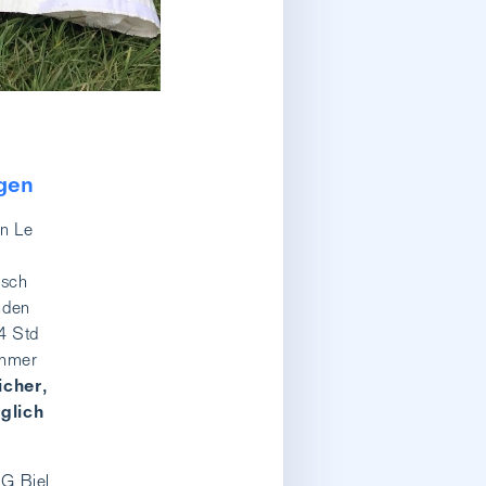
egen
n Le
isch
nden
14 Std
ehmer
icher,
glich
SG Biel