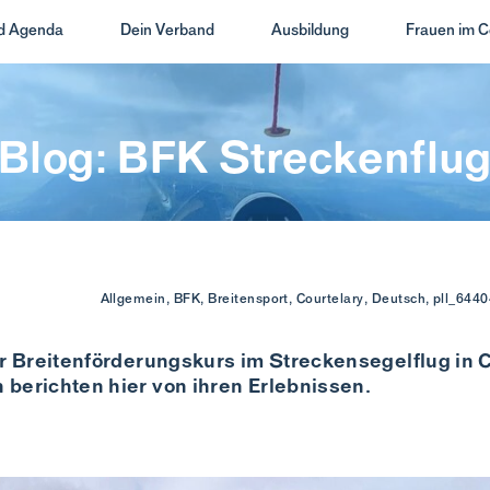
nd Agenda
Dein Verband
Ausbildung
Frauen im C
Blog: BFK Streckenflu
Allgemein, BFK, Breitensport, Courtelary, Deutsch, pll_64
er Breitenförderungskurs im Streckensegelflug in Co
berichten hier von ihren Erlebnissen.