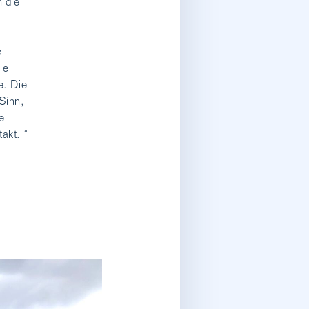
 die
l
le
e. Die
Sinn,
e
akt. “