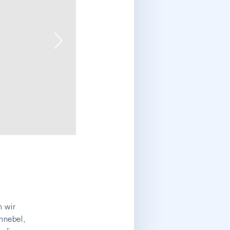
2/2
 wir
nnebel,