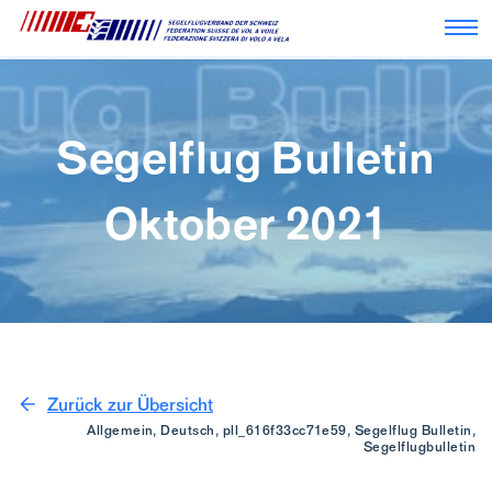
Nav
Segelflug Bulletin
Oktober 2021
Zurück zur Übersicht
Allgemein, Deutsch, pll_616f33cc71e59, Segelflug Bulletin,
Segelflugbulletin