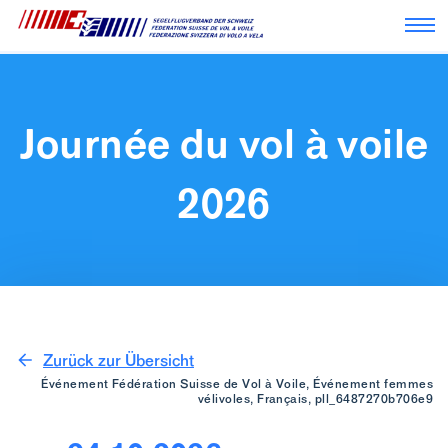
Nav
Journée du vol à voile
2026
Zurück zur Übersicht
Événement Fédération Suisse de Vol à Voile, Événement femmes
vélivoles, Français, pll_6487270b706e9